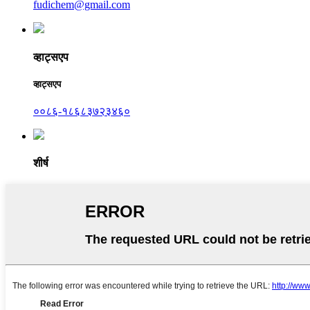
fudichem@gmail.com
व्हाट्सएप
व्हाट्सएप
००८६-१८६८३७२३४६०
शीर्ष