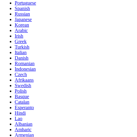
Portuguese
Spanish
Russian
Japanese
Korean
Arabic
Irish
Greek
Turkish
Italian
Danish
Romanian
Indonesian
Czech
Afrikaans
Swedish
Polish
Basque
Catalan
Esperanto
Hindi
Lao
Albanian
Amharic
Armenian