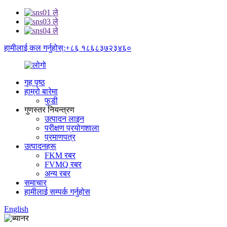
हामीलाई कल गर्नुहोस्:+८६ १८६८३७२३४६०
गृह पृष्ठ
हाम्रो बारेमा
फुडी
गुणस्तर नियन्त्रण
उत्पादन लाइन
परीक्षण प्रयोगशाला
प्रमाणपत्र
उत्पादनहरू
FKM रबर
FVMQ रबर
अन्य रबर
समाचार
हामीलाई सम्पर्क गर्नुहोस
English