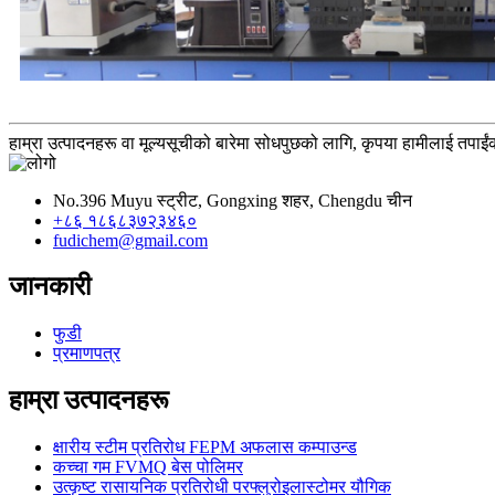
हाम्रा उत्पादनहरू वा मूल्यसूचीको बारेमा सोधपुछको लागि, कृपया हामीलाई तपाईंको
No.396 Muyu स्ट्रीट, Gongxing शहर, Chengdu चीन
+८६ १८६८३७२३४६०
fudichem@gmail.com
जानकारी
फुडी
प्रमाणपत्र
हाम्रा उत्पादनहरू
क्षारीय स्टीम प्रतिरोध FEPM अफलास कम्पाउन्ड
कच्चा गम FVMQ बेस पोलिमर
उत्कृष्ट रासायनिक प्रतिरोधी परफ्लुरोइलास्टोमर यौगिक