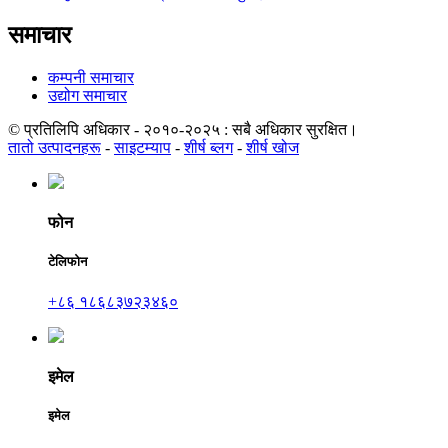
समाचार
कम्पनी समाचार
उद्योग समाचार
© प्रतिलिपि अधिकार - २०१०-२०२५ : सबै अधिकार सुरक्षित।
तातो उत्पादनहरू
-
साइटम्याप
-
शीर्ष ब्लग
-
शीर्ष खोज
फोन
टेलिफोन
+८६ १८६८३७२३४६०
इमेल
इमेल