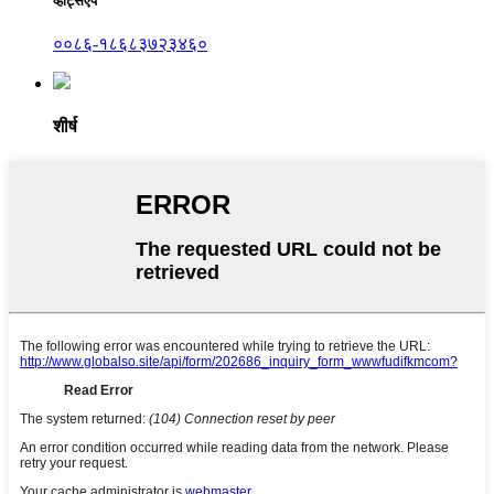
व्हाट्सएप
००८६-१८६८३७२३४६०
शीर्ष