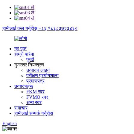
हामीलाई कल गर्नुहोस्:+८६ १८६८३७२३४६०
गृह पृष्ठ
हाम्रो बारेमा
फुडी
गुणस्तर नियन्त्रण
उत्पादन लाइन
परीक्षण प्रयोगशाला
प्रमाणपत्र
उत्पादनहरू
FKM रबर
FVMQ रबर
अन्य रबर
समाचार
हामीलाई सम्पर्क गर्नुहोस
English