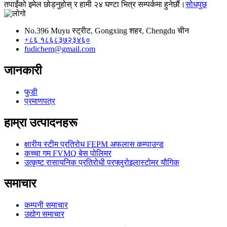
तपाईंको इमेल छोड्नुहोस् र हामी २४ घण्टा भित्र सम्पर्कमा हुनेछौं।
सोधपुछ
No.396 Muyu स्ट्रीट, Gongxing शहर, Chengdu चीन
+८६ १८६८३७२३४६०
fudichem@gmail.com
जानकारी
फुडी
प्रमाणपत्र
हाम्रा उत्पादनहरू
क्षारीय स्टीम प्रतिरोध FEPM अफलास कम्पाउन्ड
कच्चा गम FVMQ बेस पोलिमर
उत्कृष्ट रासायनिक प्रतिरोधी परफ्लुरोइलास्टोमर यौगिक
समाचार
कम्पनी समाचार
उद्योग समाचार