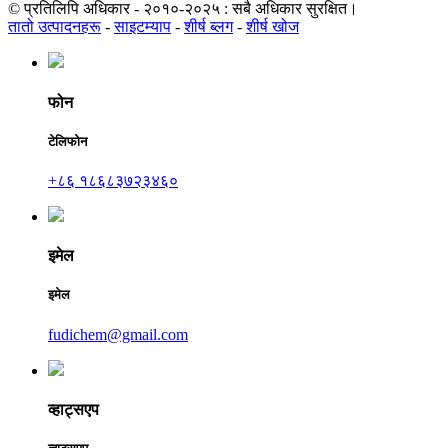
© प्रतिलिपि अधिकार - २०१०-२०२५ : सबै अधिकार सुरक्षित।
तातो उत्पादनहरू
-
साइटम्याप
-
शीर्ष ब्लग
-
शीर्ष खोज
फोन
टेलिफोन
+८६ १८६८३७२३४६०
इमेल
इमेल
fudichem@gmail.com
व्हाट्सएप